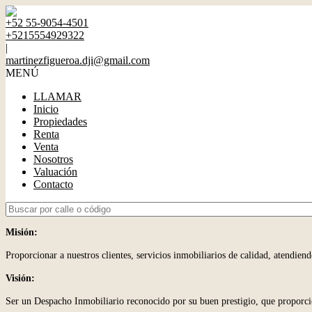
+52 55-9054-4501
+5215554929322
|
martinezfigueroa.dji@gmail.com
MENÚ
LLAMAR
Inicio
Propiedades
Renta
Venta
Nosotros
Valuación
Contacto
Misión:
Proporcionar a nuestros clientes, servicios inmobiliarios de calidad, atendiend
Visión:
Ser un Despacho Inmobiliario reconocido por su buen prestigio, que proporcione