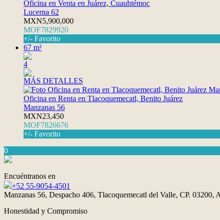
Oficina en Venta en Juárez, Cuauhtémoc
Lucerna 62
MXN5,900,000
MOF7829920
+/- Favorito
67 m²
4
MÁS DETALLES
Oficina en Renta en Tlacoquemecatl, Benito Juárez
Manzanas 56
MXN23,450
MOF7826676
+/- Favorito
0
Encuéntranos en
+52 55-9054-4501
Manzanas 56, Despacho 406, Tlacoquemecatl del Valle, CP. 03200, A
Honestidad y Compromiso