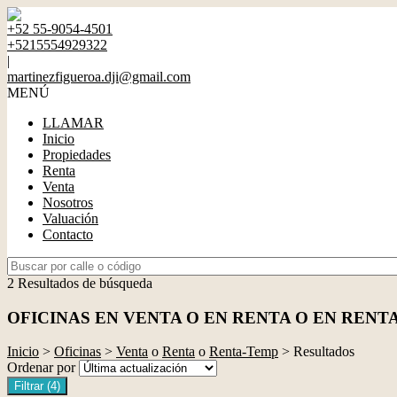
+52 55-9054-4501
+5215554929322
|
martinezfigueroa.dji@gmail.com
MENÚ
LLAMAR
Inicio
Propiedades
Renta
Venta
Nosotros
Valuación
Contacto
2 Resultados de búsqueda
OFICINAS EN VENTA O EN RENTA O EN RENT
Inicio
>
Oficinas
>
Venta
o
Renta
o
Renta-Temp
> Resultados
Ordenar por
Filtrar
(4)