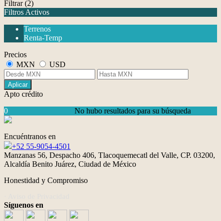
Filtrar
(2)
Filtros Activos
Terrenos
Renta-Temp
Precios
MXN
USD
Aplicar
Apto crédito
0
No hubo resultados para su búsqueda
Encuéntranos en
+52 55-9054-4501
Manzanas 56, Despacho 406, Tlacoquemecatl del Valle, CP. 03200,
Alcaldía Benito Juárez, Ciudad de México
Honestidad y Compromiso
· Aviso de Privacidad
Síguenos en